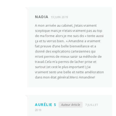
NADIA
13 JUIN 2019
A mon arrivée au cabinet, j’etais vraiment
sceptique mais je n’etais vraiment pas au top
de ma forme alors je me suis dis « tente aussi
ça et tu verras bien.. ».Amandine a vraiment
fait preuve d’une belle bienveillance et a
donné des explications cartesiennes qui
m’ont permis de mieux saisir sa méthode de
travail.Cela m’a permis de lacher prise et
surtout (et cest le plus important! ) j’ai
vraiment senti une belle et nette amélioration
dans mon état général.Merci Amandine!
AURÉLIE S
Auteur Article
7 JUILLET
2019