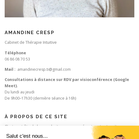
AMANDINE CRESP
Cabinet de Thérapie Intuitive
Téléphone
06 86 08 70 53
Mail :
amandinecresp.ti@gmail.com
Consultations à distance sur RDV par visioconférence (Google
Meet).
Du lundi au jeudi
De 9h00–17h30 (dernière séance à 16h)
À PROPOS DE CE SITE
C’est peut-être le bon endroit pour vous présenter et votre site ou
insérer quelques crédits.