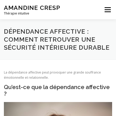
Aller
AMANDINE CRESP
au
Menu
contenu
Thérapie intuitive
LA THÉRAPIE INTUITIVE
DÉPENDANCE AFFECTIVE :
COMMENT RETROUVER UNE
SÉCURITÉ INTÉRIEURE DURABLE
DÉROULEMENT D’UNE SÉANCE
TÉMOIGNAGES
INFORMATIONS PRATIQUES
A PROPOS
La dépendance affective peut provoquer une grande souffrance
émotionnelle et relationnelle.
Qu’est-ce que la dépendance affective
?