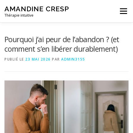
Aller
AMANDINE CRESP
au
Menu
contenu
Thérapie intuitive
LA THÉRAPIE INTUITIVE
Pourquoi j’ai peur de l’abandon ? (et
comment s’en libérer durablement)
DÉROULEMENT D’UNE SÉANCE
TÉMOIGNAGES
PUBLIÉ LE
23 MAI 2026
PAR
ADMIN3155
INFORMATIONS PRATIQUES
A PROPOS