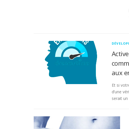
DÉVELOP
Activ
comme
aux en
Et si vot
d’une vér
serait un