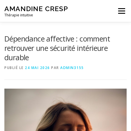
Aller
AMANDINE CRESP
au
Menu
contenu
Thérapie intuitive
LA THÉRAPIE INTUITIVE
Dépendance affective : comment
retrouver une sécurité intérieure
durable
DÉROULEMENT D’UNE SÉANCE
TÉMOIGNAGES
PUBLIÉ LE
24 MAI 2026
PAR
ADMIN3155
INFORMATIONS PRATIQUES
A PROPOS