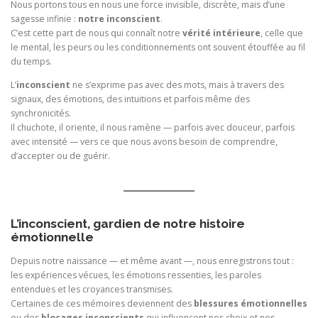
Nous portons tous en nous une force invisible, discrète, mais d’une
sagesse infinie :
notre inconscient
.
C’est cette part de nous qui connaît notre
vérité intérieure
, celle que
le mental, les peurs ou les conditionnements ont souvent étouffée au fil
du temps.
L’
inconscient
ne s’exprime pas avec des mots, mais à travers des
signaux, des émotions, des intuitions et parfois même des
synchronicités.
Il chuchote, il oriente, il nous ramène — parfois avec douceur, parfois
avec intensité — vers ce que nous avons besoin de comprendre,
d’accepter ou de guérir.
L’inconscient, gardien de notre histoire
émotionnelle
Depuis notre naissance — et même avant —, nous enregistrons tout :
les expériences vécues, les émotions ressenties, les paroles
entendues et les croyances transmises.
Certaines de ces mémoires deviennent des
blessures émotionnelles
ou des
blocages inconscients
qui influencent nos choix et nos