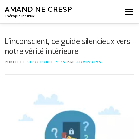
Aller
AMANDINE CRESP
au
Menu
contenu
Thérapie intuitive
LA THÉRAPIE INTUITIVE
L’inconscient, ce guide silencieux vers
notre vérité intérieure
DÉROULEMENT D’UNE SÉANCE
TÉMOIGNAGES
PUBLIÉ LE
31 OCTOBRE 2025
PAR
ADMIN3155
INFORMATIONS PRATIQUES
A PROPOS